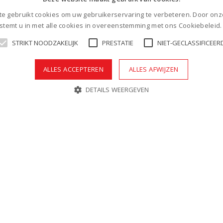
e gebruikt cookies om uw gebruikerservaring te verbeteren. Door onz
 stemt u in met alle cookies in overeenstemming met ons Cookiebeleid
STRIKT NOODZAKELIJK
PRESTATIE
NIET-GECLASSIFICEER
ALLES ACCEPTEREN
ALLES AFWIJZEN
DETAILS WEERGEVEN
Strikt noodzakelijk
Prestatie
Niet-geclassificeerd
teiten van de website mogelijk, zoals gebruikersaanmelding en accountbe
n
Vervaldatum
Omschrijving
6 maanden
Google reCAPTCHA plaatst een noodzakelijke co
met het oog op de risicoanalyse.
30 minuten
De cookie is zo ingesteld dat Hotjar het begin va
l
aantal sessies. Het bevat geen identificeerbare i