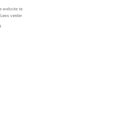
e website te
.
Lees verder
D
heer. De website kan niet goed worden gebruikt zonder
okie (_GRECAPTCHA) wanneer deze wordt uitgevoerd
n de reis van de gebruiker kan volgen voor een totaal
nformatie.