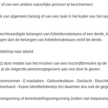
ou of van een andere natuurlijke persoon te beschermen;
taak van algemeen belang of van een taak in het kader van het 
 gerechtvaardigde belangen van Arbeidsmakelaars of een derde,
egen dan de belangen van Arbeidsmakelaars en/of de derde.
middeling naar arbeid
 (1) door middel van het invullen van een inschrijfformulier op de
 wij je de volgende persoonsgegevens aan ons door te geven:
oonnummer - E-mailadres - Geboortedatum - Geslacht - Beschikb
nstverband - Kopie identiteitsbewijs (en daarmee dus ook de ge
jfsvergunning of tewerkstellingsvergunning (indien van toepassi