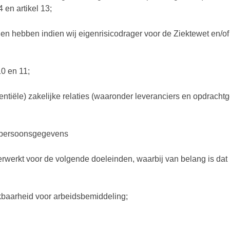
d 4 en artikel 13;
n hebben indien wij eigenrisicodrager voor de Ziektewet en/of d
10 en 11;
tiële) zakelijke relaties (waaronder leveranciers en opdrachtg
n persoonsgegevens
erkt voor de volgende doeleinden, waarbij van belang is dat n
kbaarheid voor arbeidsbemiddeling;